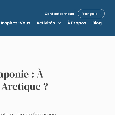
Contactez-nous
Français
Toggle Dropdown
Inspirez-Vous
Activités
À Propos
Blog
aponie : À
 Arctique ?
ble qu'on ne l'imagine.