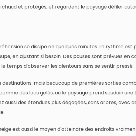
au chaud et protégés, et regardent le paysage défiler autou
éhension se dissipe en quelques minutes. Le rythme est 
roupe, en ajustant si besoin. Des pauses sont prévues en c
 le temps d'observer les alentours sans se sentir pressé.
les destinations, mais beaucoup de premières sorties comb
s comme des lacs gelés, où le paysage prend soudain une 
ez aussi des étendues plus dégagées, sans arbres, avec de
ie.
neige est aussi le moyen d'atteindre des endroits vraiment 