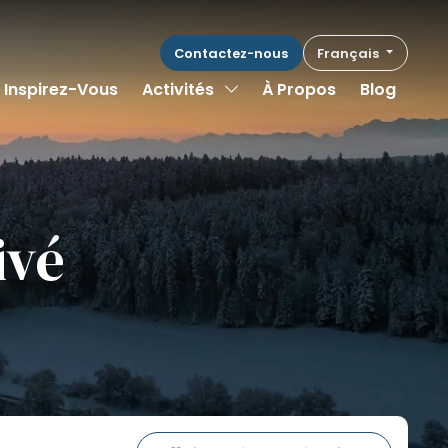
Contactez-nous
Français
Toggle Dropdown
Inspirez-Vous
Activités
À Propos
Blog
ivé