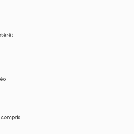
intérêt
téo
s compris