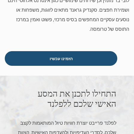
לובי בר מזמין וכן שירותים שימושיים כגון אינטרנט אלחוטי חינם
ושמירת חפצים. סקנדיק גראנד מתאים לזוגות, משפחות או
נוסעים עסקיים המחפשים בסיס מרכזי, פשוט ואמין במרכז
התוסס של טרומסה.
הזמינו עכשיו
התחילו לתכנן את המסע
האישי שלכם ללפלנד
לפלנד פרייבט יוצרת חוויות טיול המותאמות לקצב
שלכם, לסדרי העדיפויות ולהעדפות האישיות. הצוות