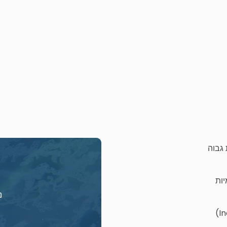
גבוה
יות
נ