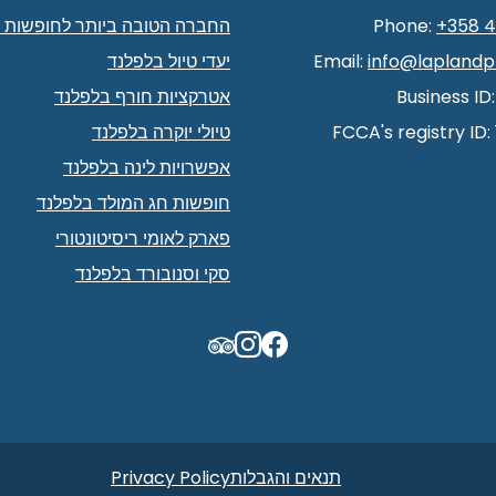
+358 
Phone:
החברה הטובה ביותר לחופשות 
info@laplandp
Email:
יעדי טיול בלפלנד
Business ID
אטרקציות חורף בלפלנד
FCCA's registry ID:
טיולי יוקרה בלפלנד
אפשרויות לינה בלפלנד
חופשות חג המולד בלפלנד
פארק לאומי ריסיטונטורי
סקי וסנובורד בלפלנד
TripAdvisor
תנאים והגבלות
Privacy Policy