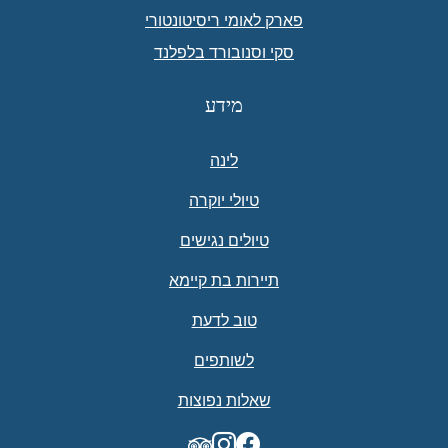
פארק לאומי ריסיטונטורי
סקי וסנובורד בלפלנד
מידע
לינה
טיולי יוקרה
טיולים נגישים
תיירות בת קיימא
טוב לדעת
לשותפים
שאלות נפוצות
TripAdvisor