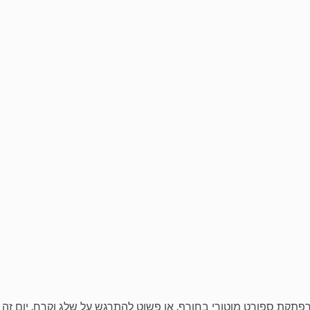
פתקת
ספורט
מוטורי
בחורף
,
או
פשוט
להתרגש
על
שלג
וקרח
,
יום
זה