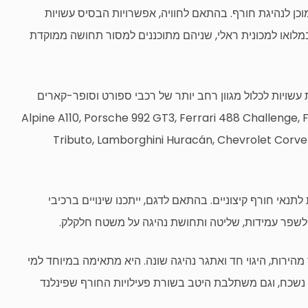
ן לנהיגת חורף. בהתאם לחוויה, אפשרויות הבסיס עשויות
עם צמיגים מסומרים או BMW E36 שהוסב במלואו למכונית ראלי, שניהם מתוכננים למסור תחושה ממוקדת
עשויות לכלול מגוון רחב יותר של רכבי ספורט וסופר-קארים
גמים אפשריים יכולים לכלול את ה-Alpine A110, Porsche 992 GT3, Ferrari 488 Challenge, Ferrari F8
Tributo, Lamborghini Huracán, Chevrolet Corve
אי חורף קיצוניים. בהתאם לדגם, ייתכנו שינויים ברכיבי
י לשפר עמידות, שליטה ותחושת נהיגה על משטח חלקלק.
 מהירות, היגוי חד ואתגר נהיגה שונה. היא מתאימה במיוחד למי
 נשכח, וגם משתלבת היטב בשורת פעילויות החורף שפינלנד