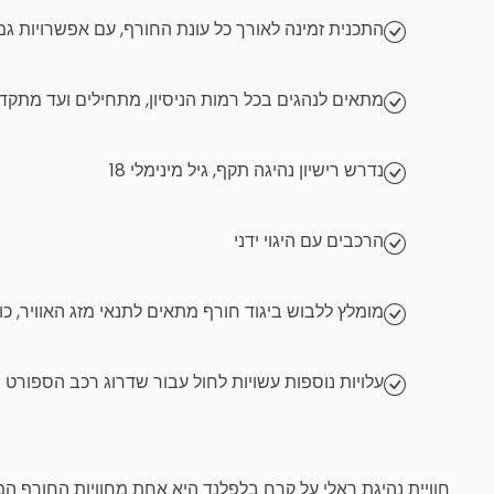
התכנית זמינה לאורך כל עונת החורף, עם אפשרויות גמ
מתאים לנהגים בכל רמות הניסיון, מתחילים ועד מתקד
נדרש רישיון נהיגה תקף, גיל מינימלי 18
הרכבים עם היגוי ידני
מומלץ ללבוש ביגוד חורף מתאים לתנאי מזג האוויר, כו
עלויות נוספות עשויות לחול עבור שדרוג רכב הספורט 
חוויית
נהיגת
ראלי
על
קרח
בלפלנד
היא
אחת
מחוויות
החורף
המ