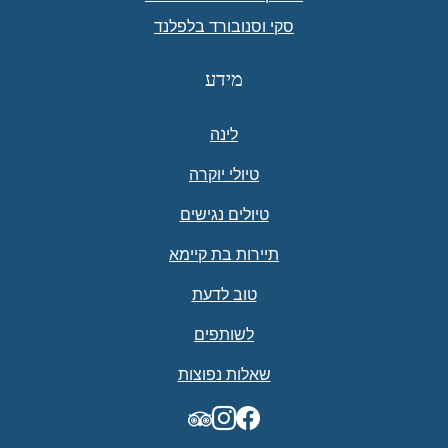
סקי וסנובורד בלפלנד
מידע
לינה
טיולי יוקרה
טיולים נגישים
תיירות בת קיימא
טוב לדעת
לשותפים
שאלות נפוצות
TripAdvisor