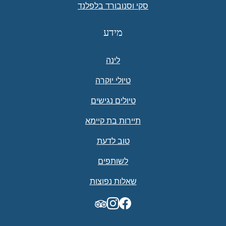
סקי וסנובורד בלפלנד
מידע
לינה
טיולי יוקרה
טיולים נגישים
תיירות בת קיימא
טוב לדעת
לשותפים
שאלות נפוצות
TripAdvisor